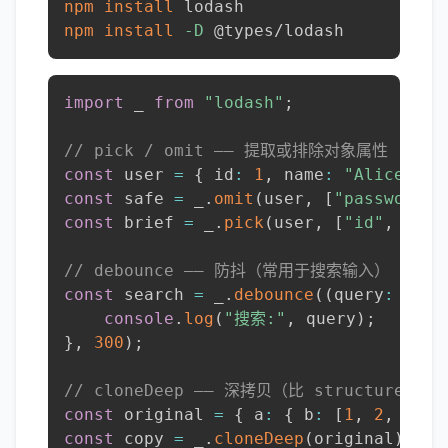
npm
install
npm
install
-D
 @types/lodash
import
 _ 
from
"lodash"
;
// pick / omit —— 提取或排除对象属性
const
 user 
=
{
 id
:
1
,
 name
:
"Alice"
,
 p
const
 safe 
=
 _
.
omit
(
user
,
[
"password"
]
const
 brief 
=
 _
.
pick
(
user
,
[
"id"
,
"nam
// debounce —— 防抖（常用于搜索输入）
const
 search 
=
 _
.
debounce
(
(
query
:
stri
console
.
log
(
"搜索:"
,
 query
)
;
}
,
300
)
;
// cloneDeep —— 深拷贝（比 structuredC
const
 original 
=
{
 a
:
{
 b
:
[
1
,
2
,
3
]
}
const
 copy 
=
 _
.
cloneDeep
(
original
)
;