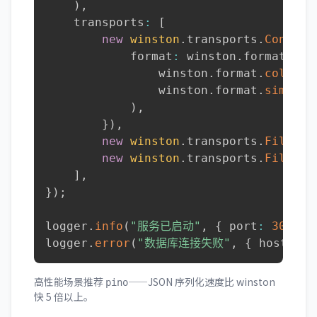
)
,
    transports
:
[
new
winston
.
transports
.
Console
            format
:
 winston
.
format
.
com
                winston
.
format
.
coloriz
                winston
.
format
.
simple
(
)
,
}
)
,
new
winston
.
transports
.
File
(
{
 
new
winston
.
transports
.
File
(
{
 
]
,
}
)
;
logger
.
info
(
"服务已启动"
,
{
 port
:
3000
}
logger
.
error
(
"数据库连接失败"
,
{
 host
:
"l
高性能场景推荐
——JSON 序列化速度比 winston
pino
快 5 倍以上。