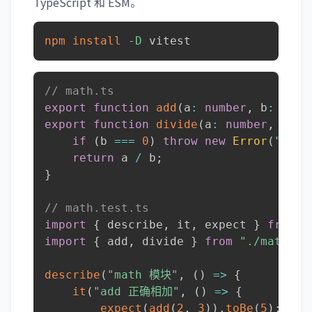
TypeScript 和 ESM。
npm
install
-D
 vitest
// math.ts
export
function
add
(
a
:
number
,
 b
:
numb
export
function
divide
(
a
:
number
,
 b
:
n
if
(
b 
===
0
)
throw
new
Error
(
"除数
return
 a 
/
 b
;
}
// math.test.ts
import
{
 describe
,
 it
,
 expect 
}
from
"
import
{
 add
,
 divide 
}
from
"./math"
;
describe
(
"math 模块"
,
(
)
=>
{
it
(
"add 正确相加"
,
(
)
=>
{
expect
(
add
(
2
,
3
)
)
.
toBe
(
5
)
;