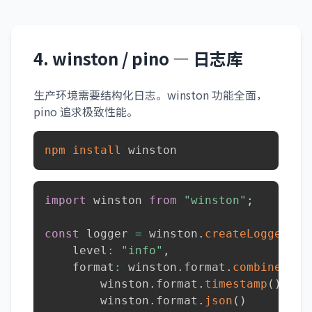
4. winston / pino — 日志库
生产环境需要结构化日志。winston 功能全面，
pino 追求极致性能。
npm
install
 winston
import
 winston 
from
"winston"
;
const
 logger 
=
 winston
.
createLogger
(
{
    level
:
"info"
,
    format
:
 winston
.
format
.
combine
(
        winston
.
format
.
timestamp
(
)
,
        winston
.
format
.
json
(
)