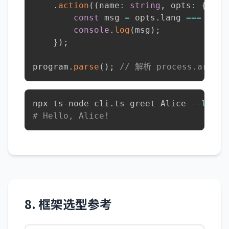
.
action
(
(
name
:
string
,
 opts
:
{
 lan
const
 msg 
=
 opts
.
lang 
===
"zh"
console
.
log
(
msg
)
;
}
)
;
program
.
parse
(
)
;
// 解析 process.argv
npx ts-node cli.ts greet Alice 
--lang
# Hello, Alice!
8. 框架选型参考