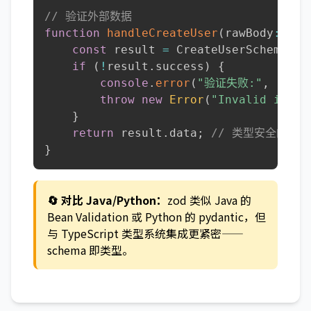
// 验证外部数据
function
handleCreateUser
(
rawBody
:
unk
const
 result 
=
 CreateUserSchema
.
sa
if
(
!
result
.
success
)
{
console
.
error
(
"验证失败:"
,
 resul
throw
new
Error
(
"Invalid input
}
return
 result
.
data
;
// 类型安全的 Cre
}
🔄 对比 Java/Python：
zod 类似 Java 的
Bean Validation 或 Python 的 pydantic，但
与 TypeScript 类型系统集成更紧密——
schema 即类型。