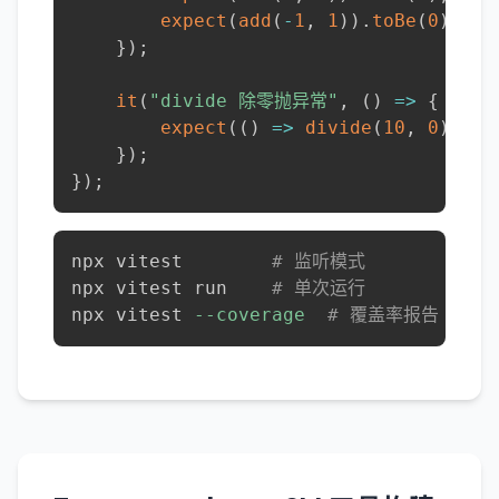
expect
(
add
(
-
1
,
1
)
)
.
toBe
(
0
)
;
}
)
;
it
(
"divide 除零抛异常"
,
(
)
=>
{
expect
(
(
)
=>
divide
(
10
,
0
)
)
.
to
}
)
;
}
)
;
npx vitest        
# 监听模式
npx vitest run    
# 单次运行
npx vitest 
--coverage
# 覆盖率报告