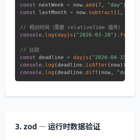
const
 nextWeek 
=
 now
.
add
(
7
,
"day"
)
;
const
 lastMonth 
=
 now
.
subtract
(
1
,
"mon
// 相对时间（需要 relativeTime 插件）
console
.
log
(
dayjs
(
"2026-03-28"
)
.
fromNo
// 比较
const
 deadline 
=
dayjs
(
"2026-04-15"
)
;
console
.
log
(
deadline
.
isAfter
(
now
)
)
;
//
console
.
log
(
deadline
.
diff
(
now
,
"day"
)
)
3. zod — 运行时数据验证