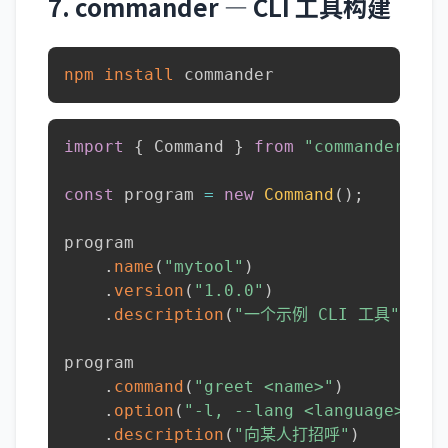
7. commander — CLI 工具构建
npm
install
 commander
import
{
 Command 
}
from
"commander"
;
const
 program 
=
new
Command
(
)
;
program

.
name
(
"mytool"
)
.
version
(
"1.0.0"
)
.
description
(
"一个示例 CLI 工具"
)
;
program

.
command
(
"greet <name>"
)
.
option
(
"-l, --lang <language>"
,
"
.
description
(
"向某人打招呼"
)