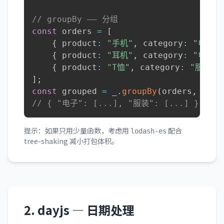
// groupBy —— 分组
const
 orders 
=
[
{
 product
:
"手机"
,
 category
:
"电子"
{
 product
:
"耳机"
,
 category
:
"电子"
{
 product
:
"T恤"
,
 category
:
"服装"
]
;
const
 grouped 
=
 _
.
groupBy
(
orders
,
"cat
// { "电子": [...], "服装": [...] }
提示：如果只用少量函数，考虑用
配合
lodash-es
tree-shaking 减小打包体积。
2. dayjs — 日期处理