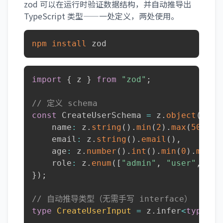
zod 可以在运行时验证数据结构，并自动推导出
TypeScript 类型——一处定义，两处使用。
npm
install
 zod
import
{
 z 
}
from
"zod"
;
// 定义 schema
const
 CreateUserSchema 
=
 z
.
object
(
{
    name
:
 z
.
string
(
)
.
min
(
2
)
.
max
(
50
)
,
    email
:
 z
.
string
(
)
.
email
(
)
,
    age
:
 z
.
number
(
)
.
int
(
)
.
min
(
0
)
.
max
(
1
    role
:
 z
.
enum
(
[
"admin"
,
"user"
,
"gu
}
)
;
// 自动推导类型（无需手写 interface）
type
CreateUserInput
=
 z
.
infer
<
typeof
 