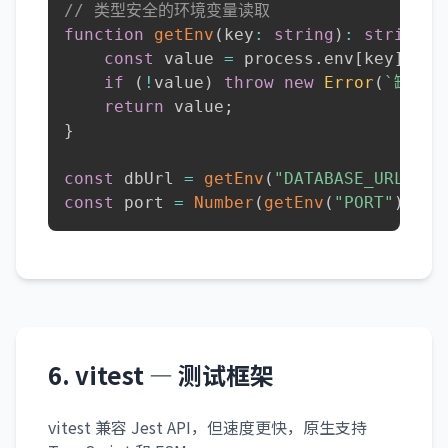
// 类型安全的环境变量读取
function
getEnv
(
key
:
string
)
:
string
{
const
 value 
=
 process
.
env
[
key
]
;
if
(
!
value
)
throw
new
Error
(
`
缺少环
return
 value
;
}
const
 dbUrl 
=
getEnv
(
"DATABASE_URL"
)
;
const
 port 
=
Number
(
getEnv
(
"PORT"
)
)
;
6. vitest — 测试框架
vitest 兼容 Jest API，但速度更快，原生支持