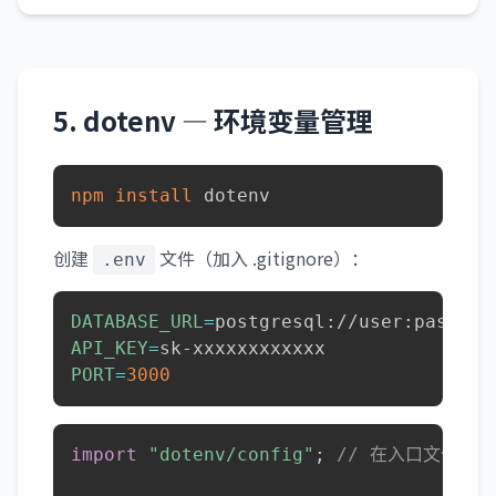
5. dotenv — 环境变量管理
npm
install
 dotenv
创建
文件（加入 .gitignore）：
.env
DATABASE_URL
=
API_KEY
=
PORT
=
3000
import
"dotenv/config"
;
// 在入口文件顶