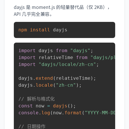
dayjs 是 moment.js 的轻量替代品（仅 2KB），
API 几乎完全兼容。
npm
install
 dayjs
import
 dayjs 
from
"dayjs"
;
import
 relativeTime 
from
"dayjs/plugin
import
"dayjs/locale/zh-cn"
;
dayjs
.
extend
(
relativeTime
)
;
dayjs
.
locale
(
"zh-cn"
)
;
// 解析与格式化
const
 now 
=
dayjs
(
)
;
console
.
log
(
now
.
format
(
"YYYY-MM-DD HH:
// 日期操作