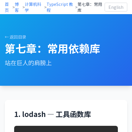
首
博
计算机科
TypeScript 教
第七章：常用
>
>
>
>
English
页
客
学
程
库
← 返回目录
第七章：常用依赖库
站在巨人的肩膀上
1. lodash — 工具函数库