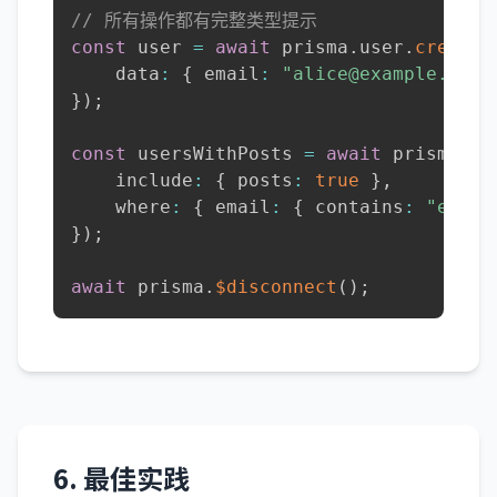
// 所有操作都有完整类型提示
const
 user 
=
await
 prisma
.
user
.
create
(
    data
:
{
 email
:
"alice@example.com"
}
)
;
const
 usersWithPosts 
=
await
 prisma
.
us
    include
:
{
 posts
:
true
}
,
    where
:
{
 email
:
{
 contains
:
"examp
}
)
;
await
 prisma
.
$disconnect
(
)
;
6. 最佳实践