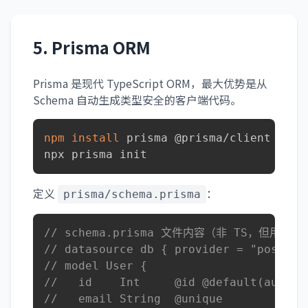
5. Prisma ORM
Prisma 是现代 TypeScript ORM，最大优势是从
Schema 自动生成类型安全的客户端代码。
npm
install
 prisma @prisma/client

npx prisma init
定义
：
prisma/schema.prisma
// schema.prisma 文件内容（非 TS，但用 
// datasource db { provider = "postgre
// model User {
//   id    Int     @id @default(autoin
//   email String  @unique