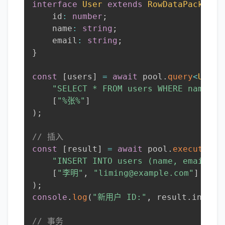
interface
User
extends
RowDataPacket
{
    id
:
number
;
    name
:
string
;
    email
:
string
;
}
const
[
users
]
=
await
 pool
.
query
<
User
[
"SELECT * FROM users WHERE name LI
[
"%张%"
]
)
;
// 插入
const
[
result
]
=
await
 pool
.
execute
<
Re
"INSERT INTO users (name, email) V
[
"李明"
,
"liming@example.com"
]
)
;
console
.
log
(
"新用户 ID:"
,
 result
.
insert
// 事务