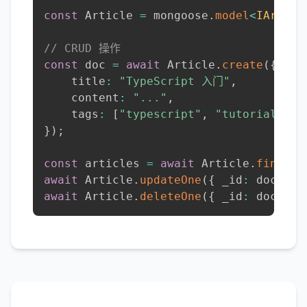
const
 Article 
=
 mongoose
.
model
<
IArticl
// CRUD 操作
const
 doc 
=
await
 Article
.
create
(
{
    title
:
"TypeScript 入门"
,
    content
:
"..."
,
    tags
:
[
"typescript"
,
"tutorial"
]
,
}
)
;
const
 articles 
=
await
 Article
.
find
(
{
 
await
 Article
.
updateOne
(
{
 _id
:
 doc
.
_id
await
 Article
.
deleteOne
(
{
 _id
:
 doc
.
_id