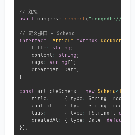
// 连接
await
 mongoose
.
connect
(
"mongodb://loca
// 定义接口 + Schema
interface
IArticle
extends
Document
{
    title
:
string
;
    content
:
string
;
    tags
:
string
[
]
;
    createdAt
:
 Date
;
}
const
 articleSchema 
=
new
Schema
<
IArti
    title
:
{
 type
:
 String
,
 require
    content
:
{
 type
:
 String
,
 require
    tags
:
{
 type
:
[
String
]
,
defau
    createdAt
:
{
 type
:
 Date
,
default
:
 
}
)
;