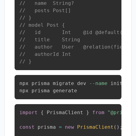
//   name  String?
//   posts Post[]
// }
// model Post {
//   id       Int    @id @default(auto
//   title    String
//   author   User   @relation(fields:
//   authorId Int
// }
npx prisma migrate dev 
--name
 init  
#
npx prisma generate                  
import
{
 PrismaClient 
}
from
"@prisma/
const
 prisma 
=
new
PrismaClient
(
)
;