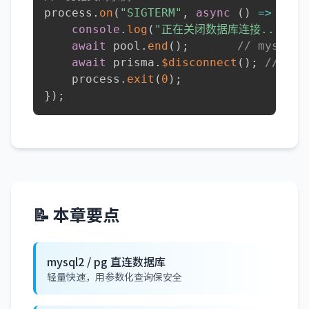
process
.
on
(
"SIGTERM"
,
async
(
)
=>
{
console
.
log
(
"正在关闭数据库连接..."
)
;
await
 pool
.
end
(
)
;
// mysql2 
await
 prisma
.
$disconnect
(
)
;
// Pri
    process
.
exit
(
0
)
;
}
)
;
📝 本章要点
mysql2 / pg 直连数据库
轻量快速，用参数化查询保安全