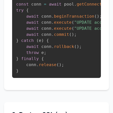
const
 conn 
=
await
 pool
.
getConnection
(
try
{
await
 conn
.
beginTransaction
(
)
;
await
 conn
.
execute
(
"UPDATE account
await
 conn
.
execute
(
"UPDATE account
await
 conn
.
commit
(
)
;
}
catch
(
e
)
{
await
 conn
.
rollback
(
)
;
throw
 e
;
}
finally
{
    conn
.
release
(
)
;
}