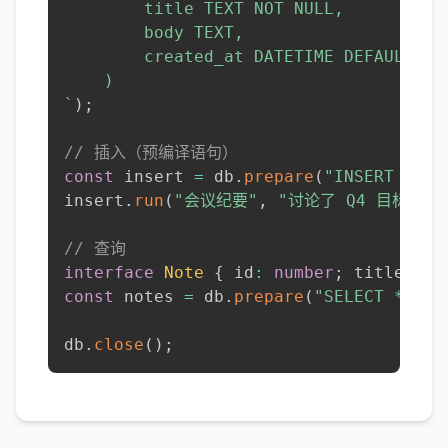
        title TEXT NOT NULL,

        body TEXT,

        created_at DATETIME DEFAULT CUR
`
)
;
// 插入（预编译语句）
const
 insert 
=
 db
.
prepare
(
"INSERT INTO
insert
.
run
(
"会议纪要"
,
"讨论了 Q4 目标..."
// 查询
interface
Note
{
 id
:
number
;
 title
:
st
const
 notes 
=
 db
.
prepare
(
"SELECT * FRO
db
.
close
(
)
;