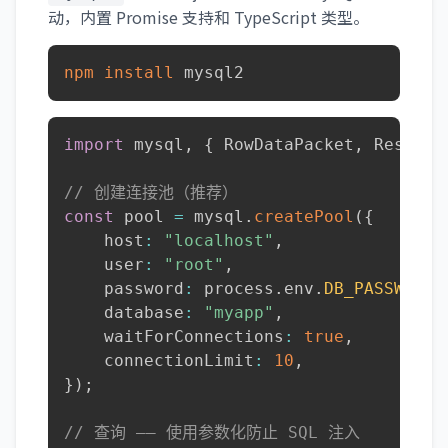
动，内置 Promise 支持和 TypeScript 类型。
npm
install
 mysql2
import
 mysql
,
{
 RowDataPacket
,
 ResultS
// 创建连接池（推荐）
const
 pool 
=
 mysql
.
createPool
(
{
    host
:
"localhost"
,
    user
:
"root"
,
    password
:
 process
.
env
.
DB_PASSWORD
,
    database
:
"myapp"
,
    waitForConnections
:
true
,
    connectionLimit
:
10
,
}
)
;
// 查询 —— 使用参数化防止 SQL 注入