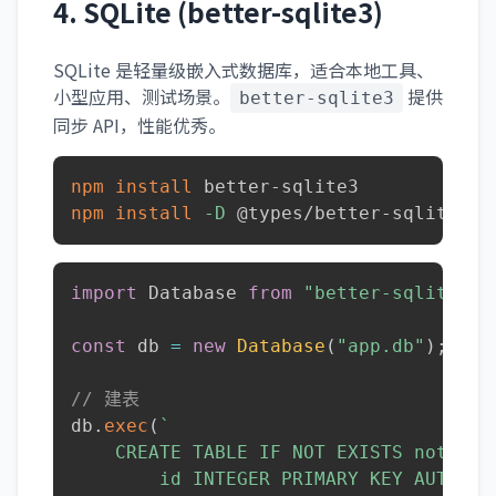
4. SQLite (better-sqlite3)
SQLite 是轻量级嵌入式数据库，适合本地工具、
小型应用、测试场景。
提供
better-sqlite3
同步 API，性能优秀。
npm
install
npm
install
-D
 @types/better-sqlite3
import
 Database 
from
"better-sqlite3"
;
const
 db 
=
new
Database
(
"app.db"
)
;
// 建表
db
.
exec
(
`
    CREATE TABLE IF NOT EXISTS notes (

        id INTEGER PRIMARY KEY AUTOINCR