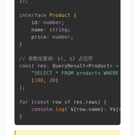
}
)
;
interface
Product
{
    id
:
number
;
    name
:
string
;
    price
:
number
;
}
// 参数化查询：$1, $2 占位符
const
 res
:
 QueryResult
<
Product
>
=
awai
"SELECT * FROM products WHERE pric
[
100
,
20
]
)
;
for
(
const
 row 
of
 res
.
rows
)
{
console
.
log
(
`
${
row
.
name
}
: ¥
${
row
.
p
}