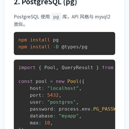
2. PostgreSQL (pg)
PostgreSQL 使用
库，API 风格与 mysql2
pg
类似。
npm
install
npm
install
-D
 @types/pg
import
{
 Pool
,
 QueryResult 
}
from
"pg"
const
 pool 
=
new
Pool
(
{
    host
:
"localhost"
,
    port
:
5432
,
    user
:
"postgres"
,
    password
:
 process
.
env
.
PG_PASSWORD
,
    database
:
"myapp"
,
    max
:
10
,