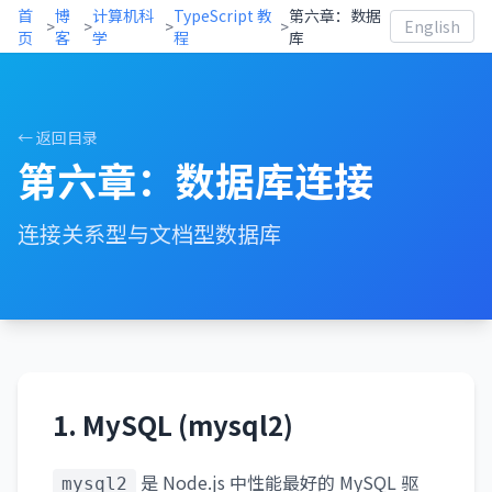
首
博
计算机科
TypeScript 教
第六章：数据
>
>
>
>
English
页
客
学
程
库
← 返回目录
第六章：数据库连接
连接关系型与文档型数据库
1. MySQL (mysql2)
是 Node.js 中性能最好的 MySQL 驱
mysql2