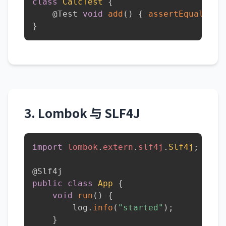
class
CalcTest
{
@Test
void
add
(
)
{
assertEquals
(
4
,
}
3. Lombok 与 SLF4J
import
lombok
.
extern
.
slf4j
.
Slf4j
;
@Slf4j
public
class
App
{
void
run
(
)
{
        log
.
info
(
"started"
)
;
}