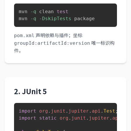
mvn 
-q
 clean 
test
mvn 
-q
-DskipTests
 package
声明依赖与插件；坐标
pom.xml
唯一标识构
groupId:artifactId:version
件。
2. JUnit 5
import
org
.
junit
.
jupiter
.
api
.
Test
;
import
static
org
.
junit
.
jupiter
.
api
.
As