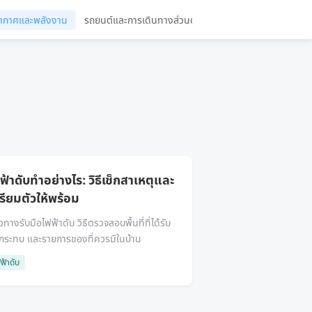
ากาศและพลังงาน
รถยนต์และการเดินทางส่วนตัว
ท่องเที่ยวและการเดินทา
ฟ้าดับทำอย่างไร: วิธีเช็กสาเหตุและ
รียมตัวให้พร้อม
ทางรับมือไฟฟ้าดับ วิธีตรวจสอบพื้นที่ที่ได้รับ
กระทบ และรายการของที่ควรมีในบ้าน
ฟ้าดับ