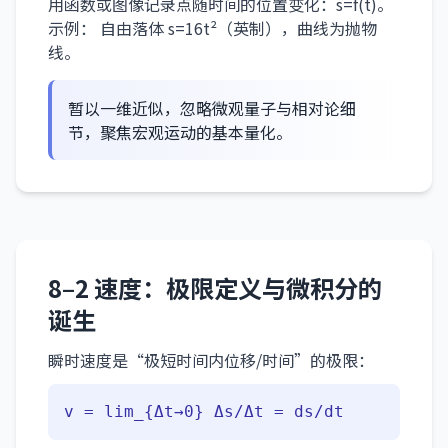
用函数或图像记录点随时间的位置变化：s=f(t)。
示例： 自由落体 s=16t²（英制），曲线为抛物
线。
暂以一维近似，忽略微观量子与相对论细
节，聚焦宏观运动的基本量化。
8–2 速度：极限定义与微积分的
诞生
瞬时速度是“极短时间内位移/时间”的极限：
v = lim_{Δt→0} Δs/Δt = ds/dt