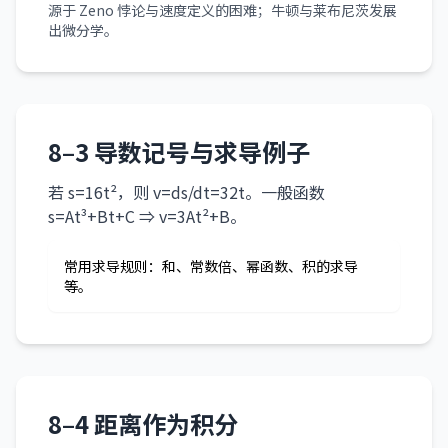
源于 Zeno 悖论与速度定义的困难；牛顿与莱布尼茨发展
出微分学。
8–3 导数记号与求导例子
若 s=16t²，则 v=ds/dt=32t。一般函数
s=At³+Bt+C ⇒ v=3At²+B。
常用求导规则：和、常数倍、幂函数、积的求导
等。
8–4 距离作为积分