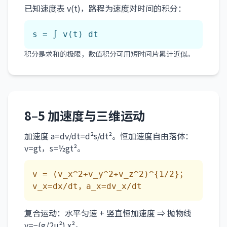
已知速度表 v(t)，路程为速度对时间的积分：
s = ∫ v(t) dt
积分是求和的极限，数值积分可用短时间片累计近似。
8–5 加速度与三维运动
加速度 a=dv/dt=d²s/dt²。恒加速度自由落体：
v=gt，s=½gt²。
v = (v_x^2+v_y^2+v_z^2)^{1/2}；
v_x=dx/dt，a_x=dv_x/dt
复合运动：水平匀速 + 竖直恒加速度 ⇒ 抛物线
y=−(g/2u²) x²。