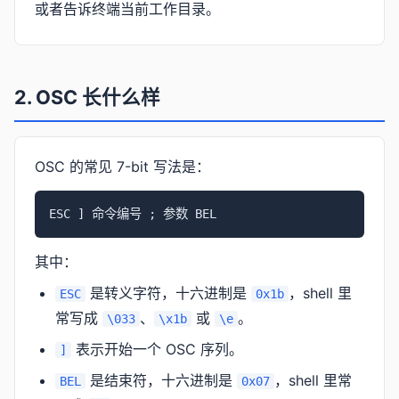
或者告诉终端当前工作目录。
2. OSC 长什么样
OSC 的常见 7-bit 写法是：
ESC ] 命令编号 ; 参数 BEL
其中：
是转义字符，十六进制是
，shell 里
ESC
0x1b
常写成
、
或
。
\033
\x1b
\e
表示开始一个 OSC 序列。
]
是结束符，十六进制是
，shell 里常
BEL
0x07