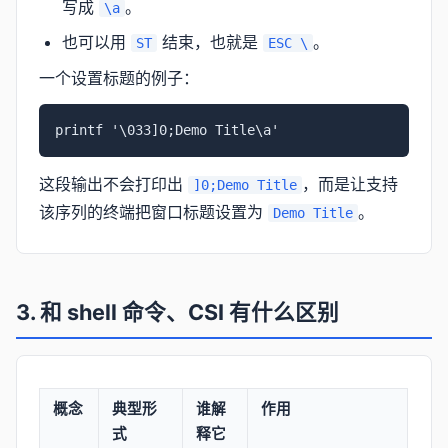
写成
。
\a
也可以用
结束，也就是
。
ST
ESC \
一个设置标题的例子：
printf '\033]0;Demo Title\a'
这段输出不会打印出
，而是让支持
]0;Demo Title
该序列的终端把窗口标题设置为
。
Demo Title
3. 和 shell 命令、CSI 有什么区别
概念
典型形
谁解
作用
式
释它