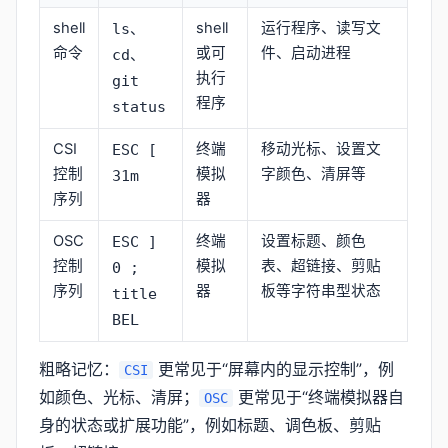
shell
shell
运行程序、读写文
ls
、
命令
或可
件、启动进程
cd
、
执行
git
程序
status
CSI
终端
移动光标、设置文
ESC [
控制
模拟
字颜色、清屏等
31m
序列
器
OSC
终端
设置标题、颜色
ESC ]
控制
模拟
表、超链接、剪贴
0 ;
序列
器
板等字符串型状态
title
BEL
粗略记忆：
更常见于“屏幕内的显示控制”，例
CSI
如颜色、光标、清屏；
更常见于“终端模拟器自
OSC
身的状态或扩展功能”，例如标题、调色板、剪贴