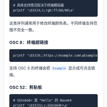
# 具体支持情况取决于终端模拟器

printf '\033]4;1;rgb:ff/00/00\a'
这类序列通常用于修改终端颜色表。不同终端支持范
围不完全一致。
OSC 8：终端超链接
printf '\033]8;;https://example.com\aExample\033]
支持 OSC 8 的终端会把
显示成可点击链
Example
接。
OSC 52：剪贴板
# SGVsbG8= 是 "Hello" 的 Base64

printf '\033]52;c;SGVsbG8=\a'