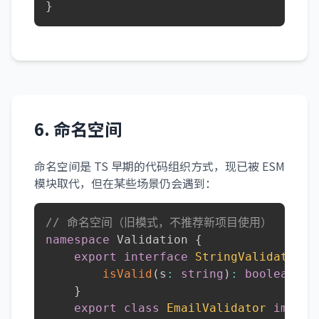
}
6. 命名空间
命名空间是 TS 早期的代码组织方式，现已被 ESM
模块取代，但在某些场景仍会遇到：
// 命名空间（旧模式，不推荐新项目使用）
namespace
 Validation 
{
export
interface
StringValidator
{
isValid
(
s
:
string
)
:
boolean
;
}
export
class
EmailValidator
implem