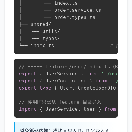
│       ├── index.ts

│       ├── order.service.ts

│       └── order.types.ts

├── shared/

│   ├── utils/

│   └── types/

└── index.ts                   
# 应用入
// ===== features/user/index.ts（Barre
export
{
 UserService 
}
from
"./user.se
export
{
 UserController 
}
from
"./user
export
type
{
 User
,
 CreateUserDTO 
}
fr
// 使用时只需从 feature 目录导入
import
{
 UserService
,
 User 
}
from
"@/f
避免循环依赖：
模块 A 导入 B，B 又导入 A