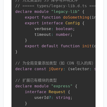
// 为无类型的 JS 库手写声明文件
// ===== types/legacy-lib.d.ts =====
declare
module
"legacy-lib"
{
export
function
doSomething
(
input
:
export
interface
Config
{
        verbose
:
boolean
;
        timeout
:
number
;
}
export
default
function
init
(
confi
}
// 为全局变量添加类型（如 CDN 引入的库）
declare
const
jQuery
:
(
selector
:
strin
// 扩展已有模块的类型
declare
module
"express"
{
interface
Request
{
        userId
?
:
string
;
}