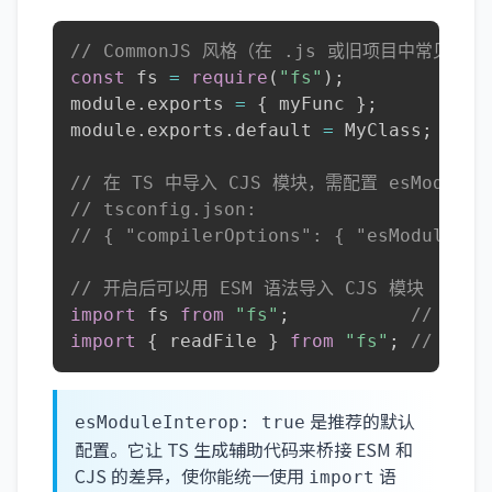
// CommonJS 风格（在 .js 或旧项目中常见）
const
 fs 
=
require
(
"fs"
)
;
module
.
exports 
=
{
 myFunc 
}
;
module
.
exports
.
default 
=
 MyClass
;
// 在 TS 中导入 CJS 模块，需配置 esModuleIn
// tsconfig.json:
// { "compilerOptions": { "esModuleInt
// 开启后可以用 ESM 语法导入 CJS 模块
import
 fs 
from
"fs"
;
// 等价于
import
{
 readFile 
}
from
"fs"
;
// 也能
是推荐的默认
esModuleInterop: true
配置。它让 TS 生成辅助代码来桥接 ESM 和
CJS 的差异，使你能统一使用
语
import