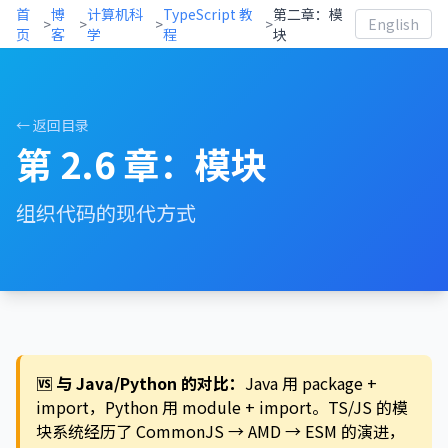
首
博
计算机科
TypeScript 教
第二章：模
>
>
>
>
English
页
客
学
程
块
← 返回目录
第 2.6 章：模块
组织代码的现代方式
🆚 与 Java/Python 的对比：
Java 用 package +
import，Python 用 module + import。TS/JS 的模
块系统经历了 CommonJS → AMD → ESM 的演进，