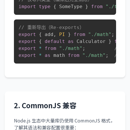
import
type
{
 SomeType 
}
from
"./types
// 重新导出（Re-exports）
export
{
 add
,
PI
}
from
"./math"
;
export
{
default
as
 Calculator 
}
from
export
*
from
"./math"
;
// 
export
*
as
 math 
from
"./math"
;
// 
2. CommonJS 兼容
Node.js 生态中大量库仍使用 CommonJS 格式，
了解其语法和兼容配置很重要：