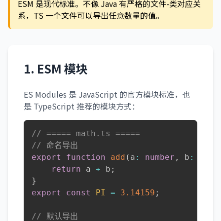
ESM 是现代标准。不像 Java 有严格的文件-类对应关
系，TS 一个文件可以导出任意数量的值。
1. ESM 模块
ES Modules 是 JavaScript 的官方模块标准，也
是 TypeScript 推荐的模块方式：
// ===== math.ts =====
// 命名导出
export
function
add
(
a
:
number
,
 b
:
numb
return
 a 
+
 b
;
}
export
const
PI
=
3.14159
;
// 默认导出