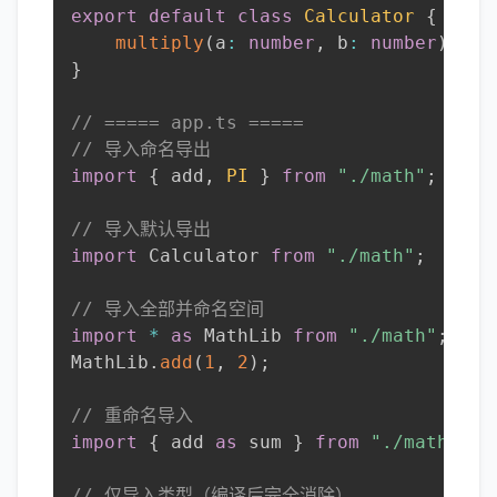
export
default
class
Calculator
{
multiply
(
a
:
number
,
 b
:
number
)
:
nu
}
// ===== app.ts =====
// 导入命名导出
import
{
 add
,
PI
}
from
"./math"
;
// 导入默认导出
import
 Calculator 
from
"./math"
;
// 导入全部并命名空间
import
*
as
 MathLib 
from
"./math"
;
MathLib
.
add
(
1
,
2
)
;
// 重命名导入
import
{
 add 
as
 sum 
}
from
"./math"
;
// 仅导入类型（编译后完全消除）