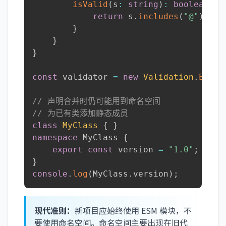
isValid
(
s
:
string
)
:
boolean
{
return
 s
.
includes
(
"@"
)
;
}
}
}
const
 validator 
=
new
Validation
.
Email
// 声明合并时仍可能用到命名空间
// 为已有类添加静态成员
class
MyClass
{
}
namespace
 MyClass 
{
export
const
 version 
=
"1.0"
;
}
console
.
log
(
MyClass
.
version
)
;
现代准则：
新项目应始终使用 ESM 模块，不
要使用命名空间。命名空间主要出现在旧代