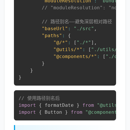
"moduleResolution"
:
"bundler"
,
// "moduleResolution": "node
// 路径别名——避免深层相对路径
"baseUrl"
:
"./src"
,
"paths"
:
{
"@/*"
:
[
"./*"
]
,
"@utils/*"
:
[
"./utils/*"
]
,
"@components/*"
:
[
"./compo
}
}
}
// 使用路径别名后
import
{
 formatDate 
}
from
"@utils/dat
import
{
 Button 
}
from
"@components/Bu