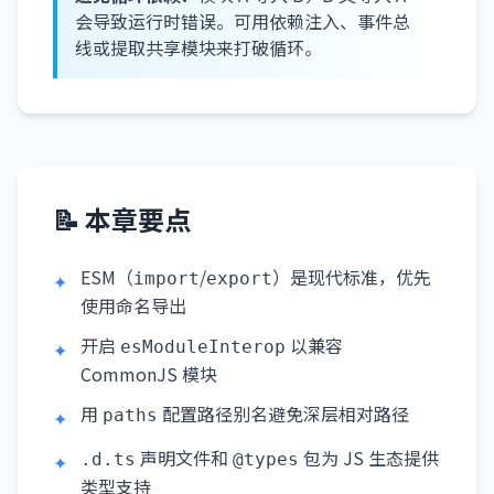
会导致运行时错误。可用依赖注入、事件总
线或提取共享模块来打破循环。
📝 本章要点
ESM（
/
）是现代标准，优先
✦
import
export
使用命名导出
开启
以兼容
✦
esModuleInterop
CommonJS 模块
用
配置路径别名避免深层相对路径
✦
paths
声明文件和
包为 JS 生态提供
✦
.d.ts
@types
类型支持