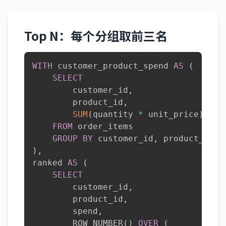
Top N：每个分组取前三名
WITH
 customer_product_spend 
AS
(
SELECT
        customer_id
,
        product_id
,
SUM
(
quantity 
*
 unit_price
)
AS
 
FROM
 order_items

GROUP
BY
 customer_id
,
)
,
ranked 
AS
(
SELECT
        customer_id
,
        product_id
,
        spend
,
        ROW_NUMBER
(
)
OVER
(