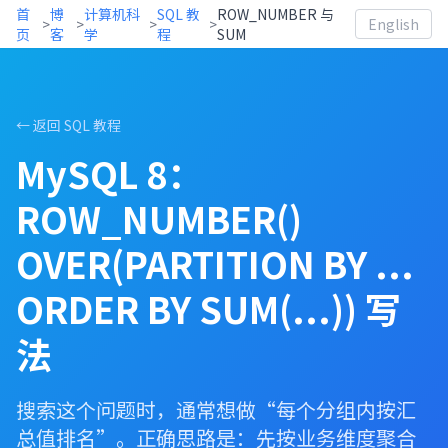
首
博
计算机科
SQL 教
ROW_NUMBER 与
>
>
>
>
English
页
客
学
程
SUM
← 返回 SQL 教程
MySQL 8：
ROW_NUMBER()
OVER(PARTITION BY ...
ORDER BY SUM(...)) 写
法
搜索这个问题时，通常想做“每个分组内按汇
总值排名”。正确思路是：先按业务维度聚合