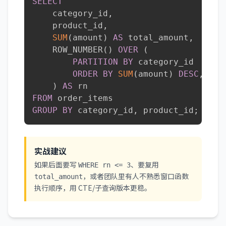
SELECT
    category_id
,
    product_id
,
SUM
(
amount
)
AS
 total_amount
,
    ROW_NUMBER
(
)
OVER
(
PARTITION
BY
 category_id

ORDER
BY
SUM
(
amount
)
DESC
,
 pro
)
AS
FROM
GROUP
BY
 category_id
,
 product_id
;
实战建议
如果后面要写
、要复用
WHERE rn <= 3
，或者团队里有人不熟悉窗口函数
total_amount
执行顺序，用 CTE/子查询版本更稳。