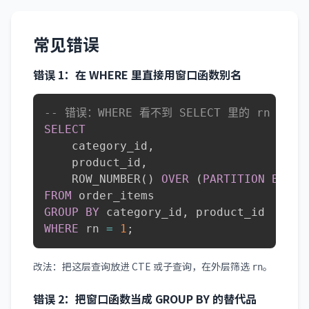
常见错误
错误 1：在 WHERE 里直接用窗口函数别名
-- 错误：WHERE 看不到 SELECT 里的 rn
SELECT
    category_id
,
    product_id
,
    ROW_NUMBER
(
)
OVER
(
PARTITION
BY
 ca
FROM
GROUP
BY
 category_id
,
WHERE
 rn 
=
1
;
改法：把这层查询放进 CTE 或子查询，在外层筛选
。
rn
错误 2：把窗口函数当成 GROUP BY 的替代品