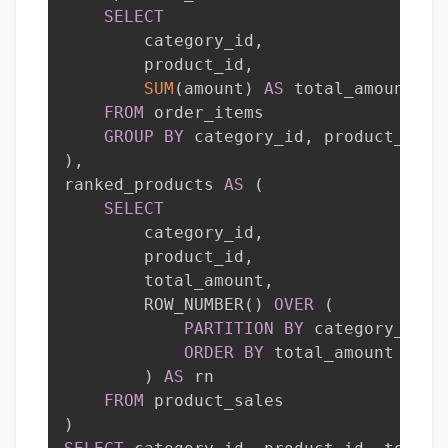
SELECT
        category_id
,
        product_id
,
SUM
(
amount
)
AS
 total_amount

FROM
 order_items

GROUP
BY
 category_id
,
)
,
ranked_products 
AS
(
SELECT
        category_id
,
        product_id
,
        total_amount
,
        ROW_NUMBER
(
)
OVER
(
PARTITION
BY
 category_id

ORDER
BY
 total_amount 
DESC
)
AS
 rn

FROM
)