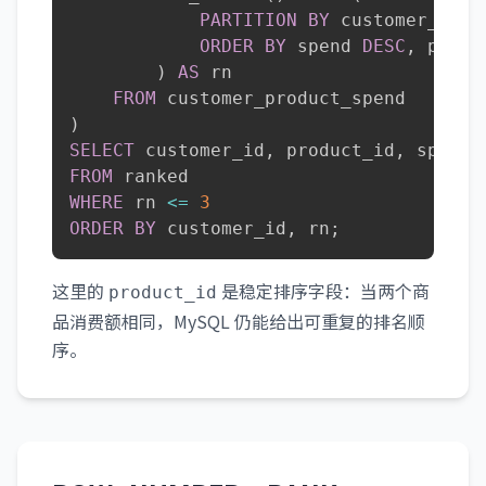
PARTITION
BY
 customer_id

ORDER
BY
 spend 
DESC
,
 produ
)
AS
 rn

FROM
)
SELECT
 customer_id
,
 product_id
,
 spend
,
FROM
WHERE
 rn 
<=
3
ORDER
BY
 customer_id
,
 rn
;
这里的
是稳定排序字段：当两个商
product_id
品消费额相同，MySQL 仍能给出可重复的排名顺
序。