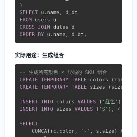
)
SELECT
 u
.
name
,
 d
.
FROM
CROSS
JOIN
ORDER
BY
 u
.
name
,
 d
.
dt
;
实际用途：生成组合
-- 生成所有颜色 × 尺码的 SKU 组合
CREATE
TEMPORARY
TABLE
 colors 
(
color 
V
CREATE
TEMPORARY
TABLE
 sizes 
(
size 
VAR
INSERT
INTO
 colors 
VALUES
(
'红色'
)
,
(
'
INSERT
INTO
 sizes 
VALUES
(
'S'
)
,
(
'M'
)
,
SELECT
    CONCAT
(
c
.
color
,
'-'
,
 s
.
size
)
AS
 sk