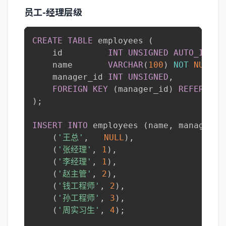
员工-经理层级
CREATE
TABLE
 employees 
(
    id         
INT
UNSIGNED
AUTO_INCRE
    name       
VARCHAR
(
100
)
NOT
NULL
,
    manager_id 
INT
UNSIGNED
,
FOREIGN
KEY
(
manager_id
)
REFERENCE
)
;
INSERT
INTO
 employees 
(
name
,
 manager_i
(
'王总'
,
NULL
)
,
(
'张经理'
,
1
)
,
(
'李经理'
,
1
)
,
(
'赵主管'
,
2
)
,
(
'钱工程师'
,
2
)
,
(
'孙工程师'
,
3
)
,
(
'周实习生'
,
4
)
;