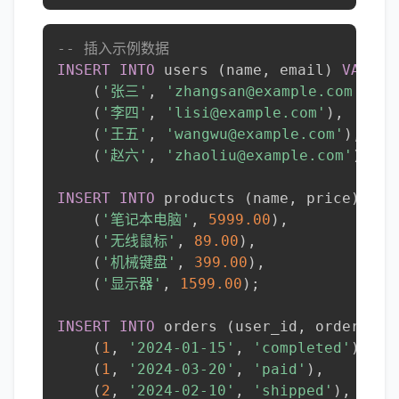
-- 插入示例数据
INSERT
INTO
 users 
(
name
,
 email
)
VALUES
(
'张三'
,
'zhangsan@example.com'
)
,
(
'李四'
,
'lisi@example.com'
)
,
(
'王五'
,
'wangwu@example.com'
)
,
(
'赵六'
,
'zhaoliu@example.com'
)
;
INSERT
INTO
 products 
(
name
,
 price
)
VAL
(
'笔记本电脑'
,
5999.00
)
,
(
'无线鼠标'
,
89.00
)
,
(
'机械键盘'
,
399.00
)
,
(
'显示器'
,
1599.00
)
;
INSERT
INTO
 orders 
(
user_id
,
 order_dat
(
1
,
'2024-01-15'
,
'completed'
)
,
(
1
,
'2024-03-20'
,
'paid'
)
,
(
2
,
'2024-02-10'
,
'shipped'
)
,