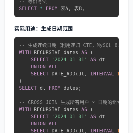
-- 等价写法
SELECT
*
FROM
 表A
,
 表B
;
实际用途：生成日期范围
-- 生成连续日期（利用递归 CTE，MySQL 8.0+）
WITH
 RECURSIVE dates 
AS
(
SELECT
'2024-01-01'
AS
 dt

UNION
ALL
SELECT
 DATE_ADD
(
dt
,
INTERVAL
1
DAY
)
SELECT
 dt 
FROM
 dates
;
-- CROSS JOIN 生成所有用户 × 日期的组合
WITH
 RECURSIVE dates 
AS
(
SELECT
'2024-01-01'
AS
 dt

UNION
ALL
SELECT
 DATE_ADD
(
dt
,
INTERVAL
1
DAY