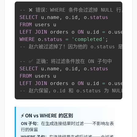
-- ❌ 错误：WHERE 条件会过滤掉 NULL 行，LEFT
SELECT
 u
.
name
,
 o
.
id
,
 o
.
status
FROM
LEFT
JOIN
 orders o 
ON
 u
.
id 
=
 o
.
WHERE
 o
.
status
=
'completed'
;
-- 赵六被过滤掉了！因为他的 o.status 是 NUL
-- ✅ 正确：将过滤条件放在 ON 子句中
SELECT
 u
.
name
,
 o
.
id
,
 o
.
status
FROM
LEFT
JOIN
 orders o 
ON
 u
.
id 
=
 o
.
user_id
-- 赵六保留，o.id 和 o.status 为 NULL
⚡ ON vs WHERE 的区别
ON 子句
：在生成连接结果时过滤——不影响左表
行的保留
WHERE 子句
：在连接结果生成后过滤——会过滤