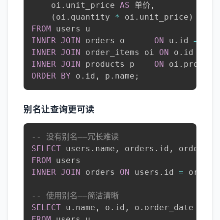
    oi
.
unit_price 
AS
 单价
,
(
oi
.
quantity 
*
 oi
.
unit_price
)
AS
FROM
INNER
JOIN
 orders o      
ON
 u
.
id 
=
 o
.
INNER
JOIN
 order_items oi 
ON
 o
.
id 
=
 oi
INNER
JOIN
 products p    
ON
 oi
.
product
ORDER
BY
 o
.
id
,
 p
.
name
;
别名让查询更可读
-- 没有别名——冗长难读
SELECT
 users
.
name
,
 orders
.
id
,
 orders
.
FROM
INNER
JOIN
 orders 
ON
 users
.
id 
=
 orders
-- 使用别名——简洁清晰
SELECT
 u
.
name
,
 o
.
id
,
 o
.
FROM