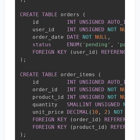
CREATE
TABLE
 orders 
(
    id         
INT
UNSIGNED
AUTO_INCRE
    user_id    
INT
UNSIGNED
NOT
NULL
,
    order_date 
DATE
NOT
NULL
,
status
ENUM
(
'pending'
,
'paid'
,
FOREIGN
KEY
(
user_id
)
REFERENCES
 u
)
;
CREATE
TABLE
 order_items 
(
    id         
INT
UNSIGNED
AUTO_INCRE
    order_id   
INT
UNSIGNED
NOT
NULL
,
    product_id 
INT
UNSIGNED
NOT
NULL
,
    quantity   
SMALLINT
UNSIGNED
NOT
N
    unit_price 
DECIMAL
(
10
,
2
)
NOT
NULL
FOREIGN
KEY
(
order_id
)
REFERENCES
 
FOREIGN
KEY
(
product_id
)
REFERENCE
)
;