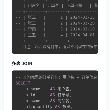
-- | 用户名 | 订单号 | 下单日期   | 状态   
-- +--------+--------+------------+---
-- | 张三   |      1 | 2024-01-15 | com
-- | 张三   |      2 | 2024-03-20 | pai
-- | 李四   |      3 | 2024-02-10 | shi
-- | 王五   |      4 | 2024-04-01 | pen
-- +--------+--------+------------+---
-- 注意：赵六没有订单，所以不出现在结果中
多表 JOIN
-- 查询完整的订单详情：用户名 + 订单信息 + 商品
SELECT
    u
.
name    
AS
 用户名
,
    o
.
id      
AS
 订单号
,
    p
.
name    
AS
 商品名
,
    oi
.
quantity 
AS
 数量
,