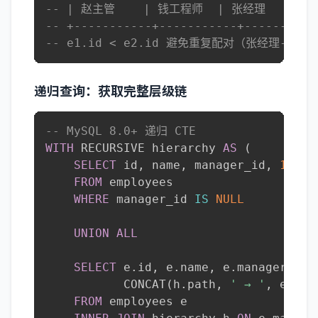
-- | 赵主管    | 钱工程师  | 张经理   |
-- +-----------+-----------+----------
-- e1.id < e2.id 避免重复配对（张经理-李
递归查询：获取完整层级链
-- MySQL 8.0+ 递归 CTE
WITH
 RECURSIVE hierarchy 
AS
(
SELECT
 id
,
 name
,
 manager_id
,
1
AS
FROM
 employees

WHERE
 manager_id 
IS
NULL
UNION
ALL
SELECT
 e
.
id
,
 e
.
name
,
 e
.
manager_id
,
           CONCAT
(
h
.
path
,
' → '
,
 e
.
nam
FROM
 employees e
