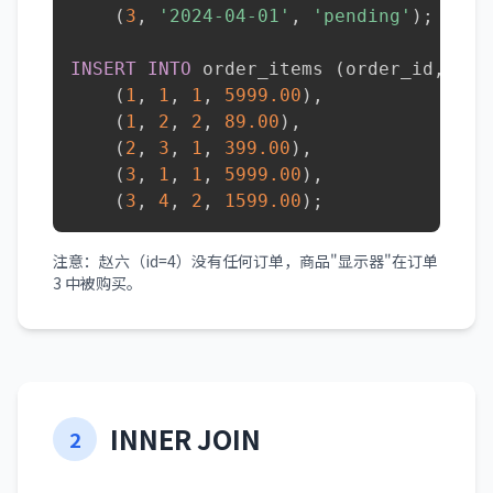
(
3
,
'2024-04-01'
,
'pending'
)
;
INSERT
INTO
 order_items 
(
order_id
,
 pro
(
1
,
1
,
1
,
5999.00
)
,
(
1
,
2
,
2
,
89.00
)
,
(
2
,
3
,
1
,
399.00
)
,
(
3
,
1
,
1
,
5999.00
)
,
(
3
,
4
,
2
,
1599.00
)
;
注意：赵六（id=4）没有任何订单，商品"显示器"在订单
3 中被购买。
INNER JOIN
2