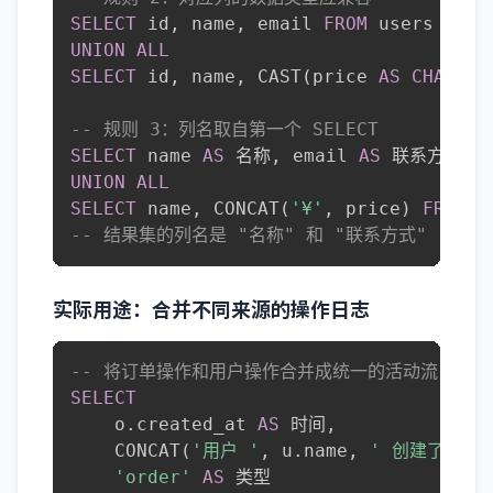
SELECT
 id
,
 name
,
 email 
FROM
UNION
ALL
SELECT
 id
,
 name
,
 CAST
(
price 
AS
CHAR
)
F
-- 规则 3：列名取自第一个 SELECT
SELECT
 name 
AS
 名称
,
 email 
AS
 联系方式 
F
UNION
ALL
SELECT
 name
,
 CONCAT
(
'¥'
,
 price
)
FROM
 p
-- 结果集的列名是 "名称" 和 "联系方式"
实际用途：合并不同来源的操作日志
-- 将订单操作和用户操作合并成统一的活动流
SELECT
    o
.
created_at 
AS
 时间
,
    CONCAT
(
'用户 '
,
 u
.
name
,
' 创建了订单 
'order'
AS