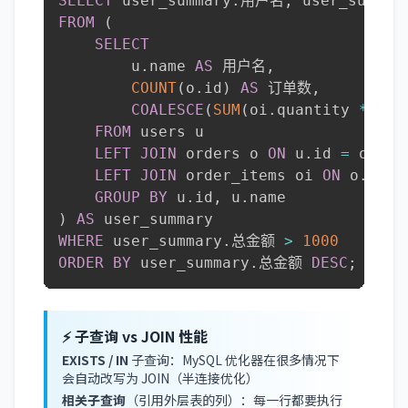
SELECT
 user_summary
.
用户名
,
 user_summar
FROM
(
SELECT
        u
.
name 
AS
 用户名
,
COUNT
(
o
.
id
)
AS
 订单数
,
COALESCE
(
SUM
(
oi
.
quantity 
*
 oi
.
FROM
 users u

LEFT
JOIN
 orders o 
ON
 u
.
id 
=
 o
.
use
LEFT
JOIN
 order_items oi 
ON
 o
.
id 
=
GROUP
BY
 u
.
id
,
 u
.
)
AS
WHERE
 user_summary
.
总金额 
>
1000
ORDER
BY
 user_summary
.
总金额 
DESC
;
⚡ 子查询 vs JOIN 性能
EXISTS / IN
子查询：MySQL 优化器在很多情况下
会自动改写为 JOIN（半连接优化）
相关子查询
（引用外层表的列）：每一行都要执行