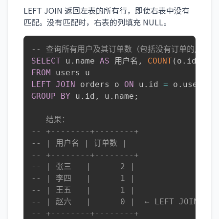
LEFT JOIN 返回左表的所有行，即使右表中没有
匹配。没有匹配时，右表的列填充 NULL。
-- 查询所有用户及其订单数（包括没有订单的用户）
SELECT
 u
.
name 
AS
 用户名
,
COUNT
(
o
.
id
)
AS
FROM
LEFT
JOIN
 orders o 
ON
 u
.
id 
=
 o
.
GROUP
BY
 u
.
id
,
 u
.
name
;
-- 结果：
-- +--------+--------+
-- | 用户名 | 订单数 |
-- +--------+--------+
-- | 张三   |      2 |
-- | 李四   |      1 |
-- | 王五   |      1 |
-- | 赵六   |      0 |  ← LEFT JOIN 
-- +--------+--------+