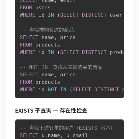
SELECT
 name
,
FROM
WHERE
 id 
IN
(
SELECT
DISTINCT
 user_id 
F
-- 查找被购买过的商品
SELECT
 name
,
FROM
WHERE
 id 
IN
(
SELECT
DISTINCT
 product_i
-- NOT IN：查找从未被购买的商品
SELECT
 name
,
FROM
WHERE
 id 
NOT
IN
(
SELECT
DISTINCT
 produ
EXISTS 子查询 — 存在性检查
-- 查找下过订单的用户（EXISTS 版本）
SELECT
 u
.
name
,
 u
.