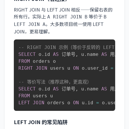
RIGHT JOIN 与 LEFT JOIN 相反——保留右表的
所有行。实际上
等价于
A RIGHT JOIN B
B
。大多数项目统一使用 LEFT
LEFT JOIN A
JOIN，更易理解。
-- RIGHT JOIN 示例（等价于反转的 LEFT JOI
SELECT
 o
.
id 
AS
 订单号
,
 u
.
name 
AS
FROM
RIGHT
JOIN
 users u 
ON
 o
.
user_id 
=
 u
.
id
-- 等价写法（推荐这种，更直观）
SELECT
 o
.
id 
AS
 订单号
,
 u
.
name 
AS
FROM
LEFT
JOIN
 orders o 
ON
 u
.
id 
=
 o
.
user_id
LEFT JOIN 的常见陷阱