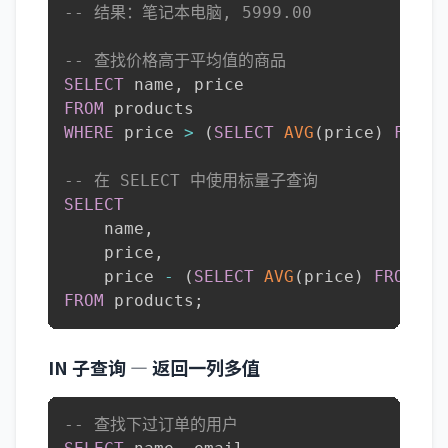
-- 结果：笔记本电脑, 5999.00
-- 查找价格高于平均值的商品
SELECT
 name
,
FROM
WHERE
 price 
>
(
SELECT
AVG
(
price
)
FROM
 
-- 在 SELECT 中使用标量子查询
SELECT
    name
,
    price
,
    price 
-
(
SELECT
AVG
(
price
)
FROM
 pr
FROM
 products
;
IN 子查询 — 返回一列多值
-- 查找下过订单的用户