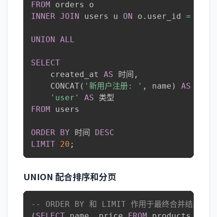
FROM
INNER
JOIN
 users u 
ON
 o
.
user_id 
=
 u
.
id

UNION
ALL
SELECT
    created_at 
AS
 时间
,
    CONCAT
(
'新用户注册: '
,
 name
)
AS
 活动
'user'
AS
FROM
 users

ORDER
BY
 时间 
DESC
LIMIT
20
;
UNION 配合排序和分页
-- ORDER BY 和 LIMIT 作用于最终合并结果
(
SELECT
 name
,
 price 
FROM
 products 
WHER