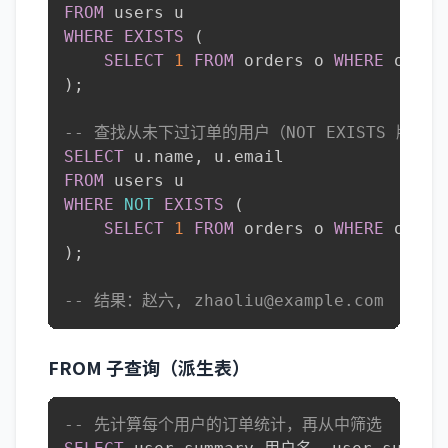
FROM
WHERE
EXISTS
(
SELECT
1
FROM
 orders o 
WHERE
 o
.
use
)
;
-- 查找从未下过订单的用户（NOT EXISTS 版本）
SELECT
 u
.
name
,
 u
.
FROM
WHERE
NOT
EXISTS
(
SELECT
1
FROM
 orders o 
WHERE
 o
.
use
)
;
-- 结果：赵六, zhaoliu@example.com
FROM 子查询（派生表）
-- 先计算每个用户的订单统计，再从中筛选