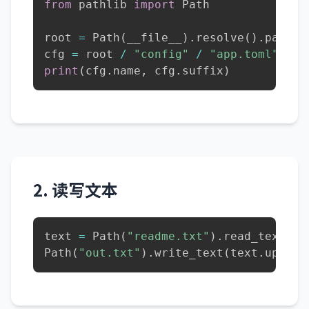
from
 pathlib 
import
 Path

root 
=
 Path
(
__file__
)
.
resolve
(
)
.
parent

cfg 
=
 root 
/
"config"
/
"app.toml"
print
(
cfg
.
name
,
 cfg
.
suffix
)
2. 读写文本
text 
=
 Path
(
"readme.txt"
)
.
read_text
(
en
Path
(
"out.txt"
)
.
write_text
(
text
.
upper
(