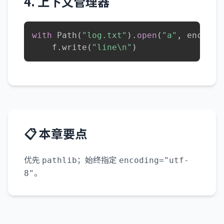
4. 上下文管理器
with
 Path
(
"log.txt"
)
.
open
(
"a"
,
 encodin
    f
.
write
(
"line\n"
)
📋 本章要点
优先
；始终指定
pathlib
encoding="utf-
。
8"