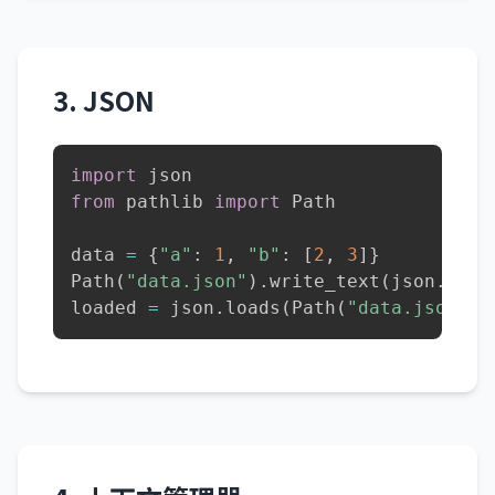
3. JSON
import
from
 pathlib 
import
 Path

data 
=
{
"a"
:
1
,
"b"
:
[
2
,
3
]
}
Path
(
"data.json"
)
.
write_text
(
json
.
dump
loaded 
=
 json
.
loads
(
Path
(
"data.json"
)
.