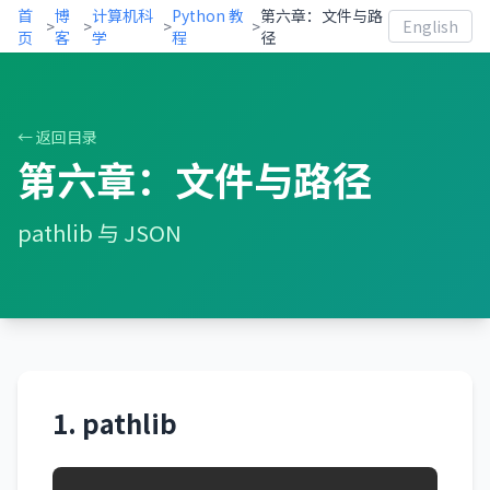
首
博
计算机科
Python 教
第六章：文件与路
>
>
>
>
English
页
客
学
程
径
← 返回目录
第六章：文件与路径
pathlib 与 JSON
1. pathlib