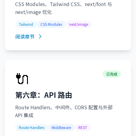
CSS Modules、Tailwind CSS、next/font 与
next/image 优化
Tailwind
CSS Modules
next/image
阅读章节
🔌
已完成
第六章：API 路由
Route Handlers、中间件、CORS 配置与外部
API 集成
Route Handlers
Middleware
REST